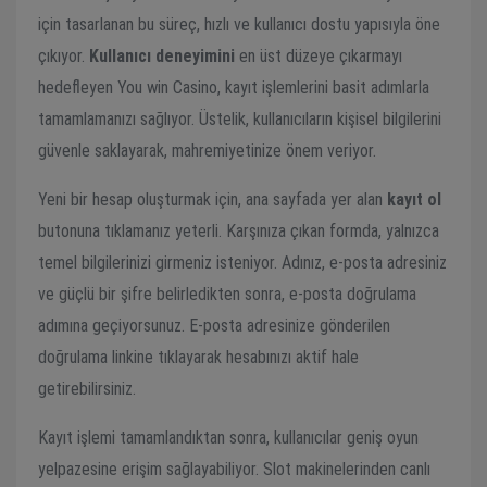
için tasarlanan bu süreç, hızlı ve kullanıcı dostu yapısıyla öne
çıkıyor.
Kullanıcı deneyimini
en üst düzeye çıkarmayı
hedefleyen You win Casino, kayıt işlemlerini basit adımlarla
tamamlamanızı sağlıyor. Üstelik, kullanıcıların kişisel bilgilerini
güvenle saklayarak, mahremiyetinize önem veriyor.
Yeni bir hesap oluşturmak için, ana sayfada yer alan
kayıt ol
butonuna tıklamanız yeterli. Karşınıza çıkan formda, yalnızca
temel bilgilerinizi girmeniz isteniyor. Adınız, e-posta adresiniz
ve güçlü bir şifre belirledikten sonra, e-posta doğrulama
adımına geçiyorsunuz. E-posta adresinize gönderilen
doğrulama linkine tıklayarak hesabınızı aktif hale
getirebilirsiniz.
Kayıt işlemi tamamlandıktan sonra, kullanıcılar geniş oyun
yelpazesine erişim sağlayabiliyor. Slot makinelerinden canlı