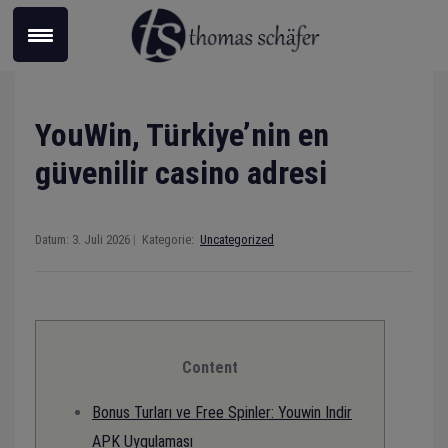
YouWin, Türkiye’nin en
güvenilir casino adresi
Datum: 3. Juli 2026
Kategorie:
Uncategorized
|
Content
Bonus Turları ve Free Spinler: Youwin Indir
APK Uygulaması