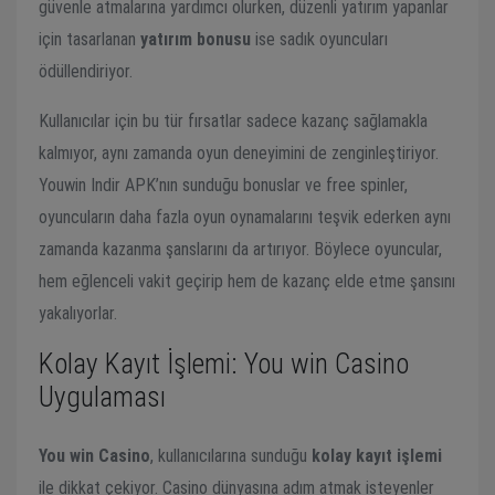
güvenle atmalarına yardımcı olurken, düzenli yatırım yapanlar
için tasarlanan
yatırım bonusu
ise sadık oyuncuları
ödüllendiriyor.
Kullanıcılar için bu tür fırsatlar sadece kazanç sağlamakla
kalmıyor, aynı zamanda oyun deneyimini de zenginleştiriyor.
Youwin Indir APK’nın sunduğu bonuslar ve free spinler,
oyuncuların daha fazla oyun oynamalarını teşvik ederken aynı
zamanda kazanma şanslarını da artırıyor. Böylece oyuncular,
hem eğlenceli vakit geçirip hem de kazanç elde etme şansını
yakalıyorlar.
Kolay Kayıt İşlemi: You win Casino
Uygulaması
You win Casino
, kullanıcılarına sunduğu
kolay kayıt işlemi
ile dikkat çekiyor. Casino dünyasına adım atmak isteyenler