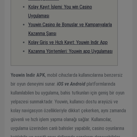
Kolay Kayıt İşlemi: You win Casino
Uygulaması
Youwin Casino ile Bonuslar ve Kampanyalarla
Kazanma Şansı
Kolay Giriş ve Hızlı Kayıt: Youwin Indir App
Kazanma Yöntemleri: Youwin app Uygulaması
Youwin Indir APK
, mobil cihazlarda kullanıcılarına benzersiz
bir oyun deneyimi sunar.
iOS ve Android
platformlarında
kullanılabilen bu uygulama, bahis tutkunları için geniş bir oyun
yelpazesi sunmaktadır. Youwin, kullanıcı dostu arayüzü ve
kolay navigasyon özellikleriyle dikkat çekerken, aynı zamanda
güvenli ve hızlı işlem yapma olanağı sağlar. Kullanıcılar,
uygulama üzerinden canlı bahisler yapabilir, casino oyunlarına