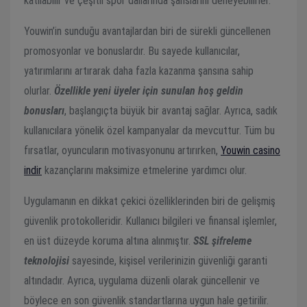
katılabilir ve çeşitli spor dallarında şanslarını deneyebilirler.
Youwin’in sunduğu avantajlardan biri de sürekli güncellenen
promosyonlar ve bonuslardır. Bu sayede kullanıcılar,
yatırımlarını artırarak daha fazla kazanma şansına sahip
olurlar.
Özellikle yeni üyeler için sunulan hoş geldin
bonusları
, başlangıçta büyük bir avantaj sağlar. Ayrıca, sadık
kullanıcılara yönelik özel kampanyalar da mevcuttur. Tüm bu
fırsatlar, oyuncuların motivasyonunu artırırken,
Youwin casino
indir
kazançlarını maksimize etmelerine yardımcı olur.
Uygulamanın en dikkat çekici özelliklerinden biri de gelişmiş
güvenlik protokolleridir. Kullanıcı bilgileri ve finansal işlemler,
en üst düzeyde koruma altına alınmıştır.
SSL şifreleme
teknolojisi
sayesinde, kişisel verilerinizin güvenliği garanti
altındadır. Ayrıca, uygulama düzenli olarak güncellenir ve
böylece en son güvenlik standartlarına uygun hale getirilir.