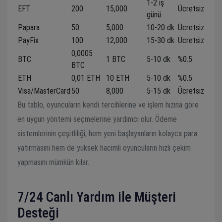
1‑2 iş
EFT
200
15,000
Ücretsiz
günü
Papara
50
5,000
10‑20 dk
Ücretsiz
PayFix
100
12,000
15‑30 dk
Ücretsiz
0,0005
BTC
1 BTC
5‑10 dk
%0.5
BTC
ETH
0,01 ETH
10 ETH
5‑10 dk
%0.5
Visa/MasterCard
50
8,000
5‑15 dk
Ücretsiz
Bu tablo, oyuncuların kendi tercihlerine ve işlem hızına göre
en uygun yöntemi seçmelerine yardımcı olur. Ödeme
sistemlerinin çeşitliliği, hem yeni başlayanların kolayca para
yatırmasını hem de yüksek hacimli oyuncuların hızlı çekim
yapmasını mümkün kılar.
7/24 Canlı Yardım ile Müşteri
Desteği