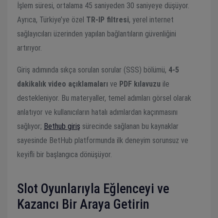
İşlem süresi, ortalama 45 saniyeden 30 saniyeye düşüyor.
Ayrıca, Türkiye’ye özel
TR‑IP filtresi
, yerel internet
sağlayıcıları üzerinden yapılan bağlantıların güvenliğini
artırıyor.
Giriş adımında sıkça sorulan sorular (SSS) bölümü,
4‑5
dakikalık video açıklamaları
ve
PDF kılavuzu
ile
destekleniyor. Bu materyaller, temel adımları görsel olarak
anlatıyor ve kullanıcıların hatalı adımlardan kaçınmasını
sağlıyor;
Bethub giriş
sürecinde sağlanan bu kaynaklar
sayesinde BetHub platformunda ilk deneyim sorunsuz ve
keyifli bir başlangıca dönüşüyor.
Slot Oyunlarıyla Eğlenceyi ve
Kazancı Bir Araya Getirin