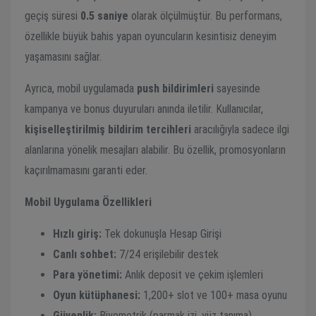
geçiş süresi
0.5 saniye
olarak ölçülmüştür. Bu performans,
özellikle büyük bahis yapan oyuncuların kesintisiz deneyim
yaşamasını sağlar.
Ayrıca, mobil uygulamada
push bildirimleri
sayesinde
kampanya ve bonus duyuruları anında iletilir. Kullanıcılar,
kişiselleştirilmiş bildirim tercihleri
aracılığıyla sadece ilgi
alanlarına yönelik mesajları alabilir. Bu özellik, promosyonların
kaçırılmamasını garanti eder.
Mobil Uygulama Özellikleri
Hızlı giriş:
Tek dokunuşla Hesap Girişi
Canlı sohbet:
7/24 erişilebilir destek
Para yönetimi:
Anlık deposit ve çekim işlemleri
Oyun kütüphanesi:
1,200+ slot ve 100+ masa oyunu
Güvenlik:
Biyometrik (parmak izi, yüz tanıma)