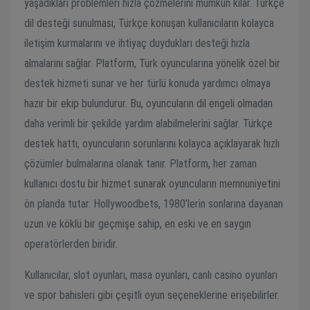
yaşadıkları problemleri hızla çözmelerini mümkün kılar. Türkçe
dil desteği sunulması, Türkçe konuşan kullanıcıların kolayca
iletişim kurmalarını ve ihtiyaç duydukları desteği hızla
almalarını sağlar. Platform, Türk oyuncularına yönelik özel bir
destek hizmeti sunar ve her türlü konuda yardımcı olmaya
hazır bir ekip bulundurur. Bu, oyuncuların dil engeli olmadan
daha verimli bir şekilde yardım alabilmelerini sağlar. Türkçe
destek hattı, oyuncuların sorunlarını kolayca açıklayarak hızlı
çözümler bulmalarına olanak tanır. Platform, her zaman
kullanıcı dostu bir hizmet sunarak oyuncuların memnuniyetini
ön planda tutar. Hollywoodbets, 1980’lerin sonlarına dayanan
uzun ve köklü bir geçmişe sahip, en eski ve en saygın
operatörlerden biridir.
Kullanıcılar, slot oyunları, masa oyunları, canlı casino oyunları
ve spor bahisleri gibi çeşitli oyun seçeneklerine erişebilirler.