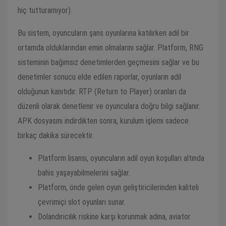
hiç tutturamıyor).
Bu sistem, oyuncuların şans oyunlarına katılırken adil bir
ortamda olduklarından emin olmalarını sağlar. Platform, RNG
sisteminin bağımsız denetimlerden geçmesini sağlar ve bu
denetimler sonucu elde edilen raporlar, oyunların adil
olduğunun kanıtıdır. RTP (Return to Player) oranları da
düzenli olarak denetlenir ve oyunculara doğru bilgi sağlanır.
APK dosyasını indirdikten sonra, kurulum işlemi sadece
birkaç dakika sürecektir.
Platform lisansı, oyuncuların adil oyun koşulları altında
bahis yaşayabilmelerini sağlar.
Platform, önde gelen oyun geliştiricilerinden kaliteli
çevrimiçi slot oyunları sunar.
Dolandırıcılık riskine karşı korunmak adına, aviator