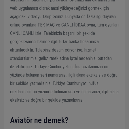
web uygulaması olarak nasıl yükleyeceğinizi görmek için
aşağıdaki videoyu takip ediniz. Dünyada en fazla ilgi duyulan
online oyunlara TEK MAÇ ve CANLI İDDAA oyna, tüm oyunları
CANLI CANLI izle. Talebinizin başarılı bir şekilde
gerçekleşmesi halinde ilgili tutar banka hesabınıza
aktarılacaktır. Talebiniz devam ediyor ise, hizmet
standartlarımızı geliştirmek adına iptal nedeninizi buradan
iletebilirsiniz. Türkiye Cumhuriyeti nüfus cüzdanınızın ön
yüzünde bulunan seri numaranızı, ilgili alana eksiksiz ve doğru
bir şekilde yazmalısınız. Türkiye Cumhuriyeti nüfus
cüzdanınızın ön yüzünde bulunan seri ve numaranızı, ilgili alana
eksiksiz ve doğru bir şekilde yazmalısınız.
Aviatör ne demek?