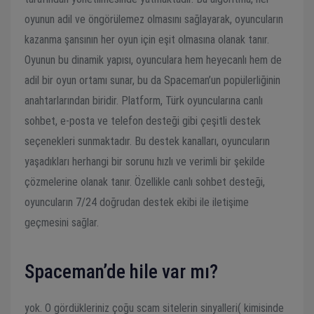
oyunun adil ve öngörülemez olmasını sağlayarak, oyuncuların
kazanma şansının her oyun için eşit olmasına olanak tanır.
Oyunun bu dinamik yapısı, oyunculara hem heyecanlı hem de
adil bir oyun ortamı sunar, bu da Spaceman’un popülerliğinin
anahtarlarından biridir. Platform, Türk oyuncularına canlı
sohbet, e-posta ve telefon desteği gibi çeşitli destek
seçenekleri sunmaktadır. Bu destek kanalları, oyuncuların
yaşadıkları herhangi bir sorunu hızlı ve verimli bir şekilde
çözmelerine olanak tanır. Özellikle canlı sohbet desteği,
oyuncuların 7/24 doğrudan destek ekibi ile iletişime
geçmesini sağlar.
Spaceman’de hile var mı?
yok. O gördükleriniz çoğu scam sitelerin sinyalleri( kimisinde