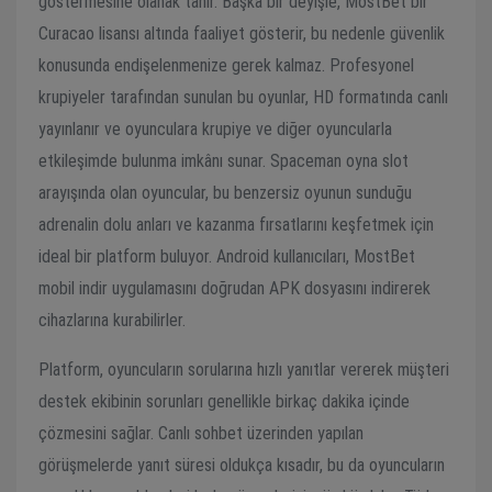
göstermesine olanak tanır. Başka bir deyişle, MostBet bir
Curacao lisansı altında faaliyet gösterir, bu nedenle güvenlik
konusunda endişelenmenize gerek kalmaz. Profesyonel
krupiyeler tarafından sunulan bu oyunlar, HD formatında canlı
yayınlanır ve oyunculara krupiye ve diğer oyuncularla
etkileşimde bulunma imkânı sunar. Spaceman oyna slot
arayışında olan oyuncular, bu benzersiz oyunun sunduğu
adrenalin dolu anları ve kazanma fırsatlarını keşfetmek için
ideal bir platform buluyor. Android kullanıcıları, MostBet
mobil indir uygulamasını doğrudan APK dosyasını indirerek
cihazlarına kurabilirler.
Platform, oyuncuların sorularına hızlı yanıtlar vererek müşteri
destek ekibinin sorunları genellikle birkaç dakika içinde
çözmesini sağlar. Canlı sohbet üzerinden yapılan
görüşmelerde yanıt süresi oldukça kısadır, bu da oyuncuların