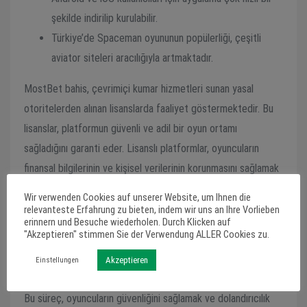
şekilde indirilip kurulabilir.
Türkiye’de Spaceman oyununun popülerliği, çeşitli
aviator siteleri aracılığıyla artmaktadır.
MostBet bahis, çevrimiçi kumar hizmetleri sunan yasal
otoritelerden alınan lisanslarda faaliyet göstermektedir. Bu
lisanslar, platformun güvenli ve adil bir oyun ortamı
sağladığını garanti eder. Lisanslı platformlar, oyuncuların
finansal bilgilerinin ve kişisel verilerinin korunmasını sağlamak
için gerekli önlemleri alır. Ayrıca, bu lisanslar platform
Wir verwenden Cookies auf unserer Website, um Ihnen die
güvenilirliğini artırarak, oyunculara güvenli bir ortamda oyun
relevanteste Erfahrung zu bieten, indem wir uns an Ihre Vorlieben
erinnern und Besuche wiederholen. Durch Klicken auf
oynamalarını sağlar. Platform, faaliyet gösterdiği ülkelerdeki
"Akzeptieren" stimmen Sie der Verwendung ALLER Cookies zu.
kumar düzenlemelerine uyar ve her zaman şeffaflık ilkesine
Akzeptieren
Einstellungen
sadık kalır.
Bu süreç, oyuncuların güvenliğini sağlamak ve dolandırıcılık