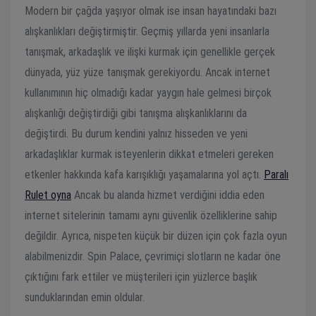
Modern bir çağda yaşıyor olmak ise insan hayatındaki bazı
alışkanlıkları değiştirmiştir. Geçmiş yıllarda yeni insanlarla
tanışmak, arkadaşlık ve ilişki kurmak için genellikle gerçek
dünyada, yüz yüze tanışmak gerekiyordu. Ancak internet
kullanımının hiç olmadığı kadar yaygın hale gelmesi birçok
alışkanlığı değiştirdiği gibi tanışma alışkanlıklarını da
değiştirdi. Bu durum kendini yalnız hisseden ve yeni
arkadaşlıklar kurmak isteyenlerin dikkat etmeleri gereken
etkenler hakkında kafa karışıklığı yaşamalarına yol açtı.
Paralı
Rulet oyna
Ancak bu alanda hizmet verdiğini iddia eden
internet sitelerinin tamamı aynı güvenlik özelliklerine sahip
değildir. Ayrıca, nispeten küçük bir düzen için çok fazla oyun
alabilmenizdir. Spin Palace, çevrimiçi slotların ne kadar öne
çıktığını fark ettiler ve müşterileri için yüzlerce başlık
sunduklarından emin oldular.