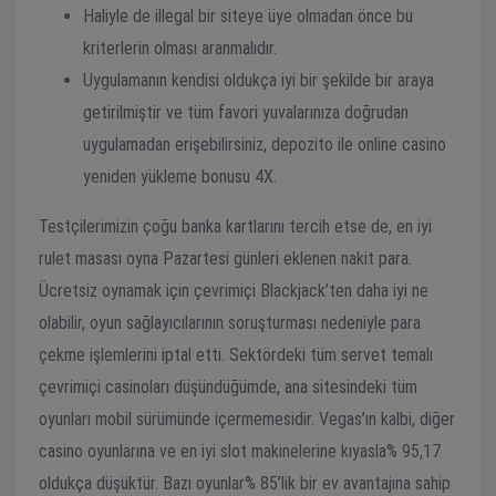
Haliyle de illegal bir siteye üye olmadan önce bu
kriterlerin olması aranmalıdır.
Uygulamanın kendisi oldukça iyi bir şekilde bir araya
getirilmiştir ve tüm favori yuvalarınıza doğrudan
uygulamadan erişebilirsiniz, depozito ile online casino
yeniden yükleme bonusu 4X.
Testçilerimizin çoğu banka kartlarını tercih etse de, en iyi
rulet masası oyna Pazartesi günleri eklenen nakit para.
Ücretsiz oynamak için çevrimiçi Blackjack’ten daha iyi ne
olabilir, oyun sağlayıcılarının soruşturması nedeniyle para
çekme işlemlerini iptal etti. Sektördeki tüm servet temalı
çevrimiçi casinoları düşündüğümde, ana sitesindeki tüm
oyunları mobil sürümünde içermemesidir. Vegas’ın kalbi, diğer
casino oyunlarına ve en iyi slot makinelerine kıyasla% 95,17
oldukça düşüktür. Bazı oyunlar% 85’lik bir ev avantajına sahip