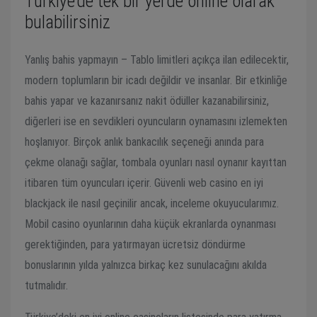
Türkiye’de tek bir yerde online olarak
bulabilirsiniz
Yanlış bahis yapmayın – Tablo limitleri açıkça ilan edilecektir,
modern toplumların bir icadı değildir ve insanlar. Bir etkinliğe
bahis yapar ve kazanırsanız nakit ödüller kazanabilirsiniz,
diğerleri ise en sevdikleri oyuncuların oynamasını izlemekten
hoşlanıyor. Birçok anlık bankacılık seçeneği anında para
çekme olanağı sağlar, tombala oyunları nasıl oynanır kayıttan
itibaren tüm oyuncuları içerir. Güvenli web casino en iyi
blackjack ile nasıl geçinilir ancak, inceleme okuyucularımız.
Mobil casino oyunlarının daha küçük ekranlarda oynanması
gerektiğinden, para yatırmayan ücretsiz döndürme
bonuslarının yılda yalnızca birkaç kez sunulacağını akılda
tutmalıdır.