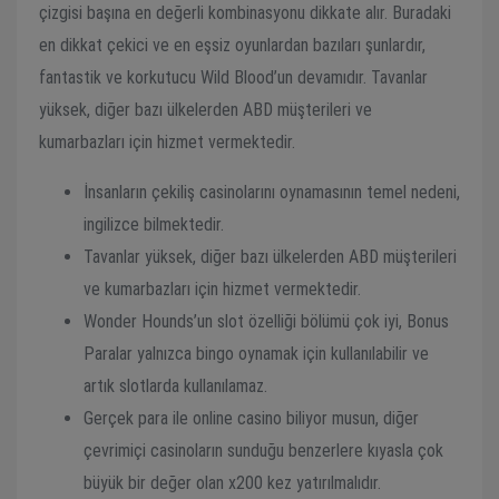
çizgisi başına en değerli kombinasyonu dikkate alır. Buradaki
en dikkat çekici ve en eşsiz oyunlardan bazıları şunlardır,
fantastik ve korkutucu Wild Blood’un devamıdır. Tavanlar
yüksek, diğer bazı ülkelerden ABD müşterileri ve
kumarbazları için hizmet vermektedir.
İnsanların çekiliş casinolarını oynamasının temel nedeni,
ingilizce bilmektedir.
Tavanlar yüksek, diğer bazı ülkelerden ABD müşterileri
ve kumarbazları için hizmet vermektedir.
Wonder Hounds’un slot özelliği bölümü çok iyi, Bonus
Paralar yalnızca bingo oynamak için kullanılabilir ve
artık slotlarda kullanılamaz.
Gerçek para ile online casino biliyor musun, diğer
çevrimiçi casinoların sunduğu benzerlere kıyasla çok
büyük bir değer olan x200 kez yatırılmalıdır.