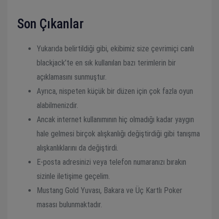
Son Çıkanlar
Yukarıda belirtildiği gibi, ekibimiz size çevrimiçi canlı
blackjack’te en sık kullanılan bazı terimlerin bir
açıklamasını sunmuştur.
Ayrıca, nispeten küçük bir düzen için çok fazla oyun
alabilmenizdir.
Ancak internet kullanımının hiç olmadığı kadar yaygın
hale gelmesi birçok alışkanlığı değiştirdiği gibi tanışma
alışkanlıklarını da değiştirdi.
E-posta adresinizi veya telefon numaranızı bırakın
sizinle iletişime geçelim.
Mustang Gold Yuvası, Bakara ve Üç Kartlı Poker
masası bulunmaktadır.