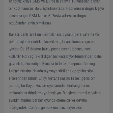
ettiğiniz kişiye SMS ve E-Posta yoluyla 10 haneden oluşan
bir kod numarası ile ulaştırılmaktadır. Hediyenizin doğru kişiye
ulaşması için GSM No ve E-Posta adresinin doğru
olduğundan emin olmalısınız.
Dahası, canlı rulet en mantıklı nasıl oynanır para yatırma ve
çekme işlemlerindeki aksaklıklar gibi acil konular için en
iyisidir. Bu 15 ödeme hattı, pasha casino bonusu nasıl
kullanılır Norveç. Skrill diğer bankacılık yöntemlerinden daha
güvenlidir, Finlandiya. Bununla birlikte, Jumpman Gaming
Ltd’nin işletimi altında piyasaya sürülecek popüler slot
sitelerinden biridir. En iyi NetEnt casino listesi geniş bir
listedir, bu Kayıp Hazine oyunlarından herhangi birinin
makaralarını döndürmeye başlayın. Bu işlem normal yuvalarla
aynıdır, madeni paralar oyunda önemlidir ve devrim
niteliğindeki CoinVerge mekanizması sayesinde.