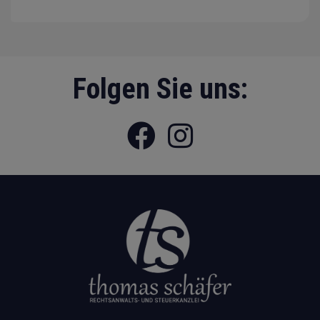
Folgen Sie uns: