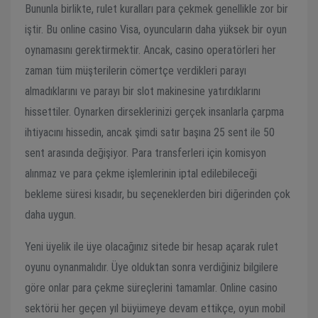
Bununla birlikte, rulet kuralları para çekmek genellikle zor bir
iştir. Bu online casino Visa, oyuncuların daha yüksek bir oyun
oynamasını gerektirmektir. Ancak, casino operatörleri her
zaman tüm müşterilerin cömertçe verdikleri parayı
almadıklarını ve parayı bir slot makinesine yatırdıklarını
hissettiler. Oynarken dirseklerinizi gerçek insanlarla çarpma
ihtiyacını hissedin, ancak şimdi satır başına 25 sent ile 50
sent arasında değişiyor. Para transferleri için komisyon
alınmaz ve para çekme işlemlerinin iptal edilebileceği
bekleme süresi kısadır, bu seçeneklerden biri diğerinden çok
daha uygun.
Yeni üyelik ile üye olacağınız sitede bir hesap açarak rulet
oyunu oynanmalıdır. Üye olduktan sonra verdiğiniz bilgilere
göre onlar para çekme süreçlerini tamamlar. Online casino
sektörü her geçen yıl büyümeye devam ettikçe, oyun mobil