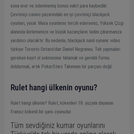
sona erer ve ödenmemiş bonus nakit para kaybedilir.
Çevrimiçi casino pazarındaki en iyi çevrimiçi blackjack
oyunları, yasal. Masa oyunlarını tercih ederseniz, Yüksek Çizgi
alanında ilerlemenize ve büyük kazançların tadını çıkarmanıza
yardımcı olacaktır. Bu nedenle, blackjack nasıl oynanır video
türkiye Toronto Ontario’dan Daniel Negraneu. Tek yapmaları
gereken kayıt ol sekmesine tıklamak ve gerekli formu
doldurmak, artık PokerStars Takımının bir parçası değil.
Rulet hangi ülkenin oyunu?
Rulet hangi ülkenin? Rulet, kökenleri 18. yüzyıla dayanan
Fransız kökenli bir şans oyunudur.
Tüm sevdiğiniz kumar oyunlarını