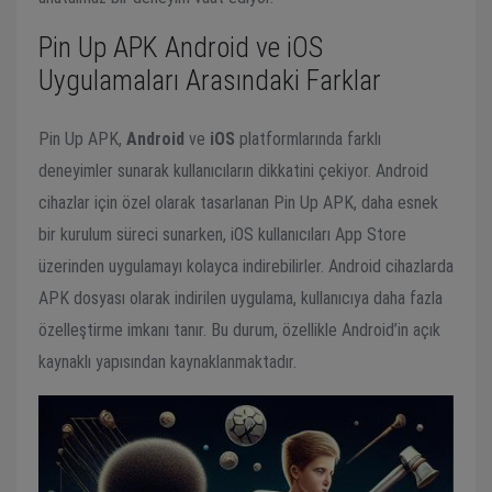
Pin Up APK Android ve iOS
Uygulamaları Arasındaki Farklar
Pin Up APK,
Android
ve
iOS
platformlarında farklı
deneyimler sunarak kullanıcıların dikkatini çekiyor. Android
cihazlar için özel olarak tasarlanan Pin Up APK, daha esnek
bir kurulum süreci sunarken, iOS kullanıcıları App Store
üzerinden uygulamayı kolayca indirebilirler. Android cihazlarda
APK dosyası olarak indirilen uygulama, kullanıcıya daha fazla
özelleştirme imkanı tanır. Bu durum, özellikle Android’in açık
kaynaklı yapısından kaynaklanmaktadır.