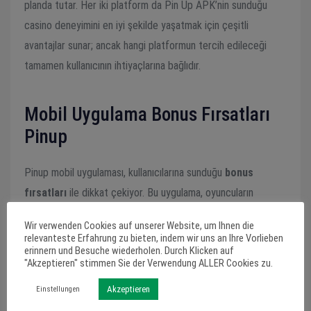
planda tutar. Her iki platform da Pin Up APK’nin sunduğu
casino deneyimini en iyi şekilde yaşatmak için çeşitli
avantajlar sunar; ancak hangi platformun tercih edileceği
tamamen kullanıcının ihtiyaçlarına bağlıdır.
Mobil Uygulama Bonus Fırsatları
Pinup
Pinup mobil uygulaması, kullanıcılarına sunduğu
bonus
fırsatları
ile dikkat çekiyor. Bu uygulama, oyuncuların
deneyimlerini daha kazançlı hale getirmek için çeşitli
Wir verwenden Cookies auf unserer Website, um Ihnen die
bonuslar sunarak cazibesini artırıyor. Kullanıcılar, ilk üyelikten
relevanteste Erfahrung zu bieten, indem wir uns an Ihre Vorlieben
erinnern und Besuche wiederholen. Durch Klicken auf
itibaren
hoş geldin bonusu
gibi avantajlardan
"Akzeptieren" stimmen Sie der Verwendung ALLER Cookies zu.
yararlanabilirler. Bu bonuslar, yeni başlayanların oyun
Akzeptieren
Einstellungen
dünyasına daha hızlı adapte olmalarını sağlarken, aynı