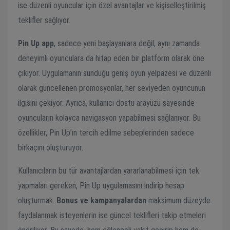
ise düzenli oyuncular için özel avantajlar ve kişiselleştirilmiş
teklifler sağlıyor.
Pin Up app
, sadece yeni başlayanlara değil, aynı zamanda
deneyimli oyunculara da hitap eden bir platform olarak öne
çıkıyor. Uygulamanın sunduğu geniş oyun yelpazesi ve düzenli
olarak güncellenen promosyonlar, her seviyeden oyuncunun
ilgisini çekiyor. Ayrıca, kullanıcı dostu arayüzü sayesinde
oyuncuların kolayca navigasyon yapabilmesi sağlanıyor. Bu
özellikler, Pin Up’ın tercih edilme sebeplerinden sadece
birkaçını oluşturuyor.
Kullanıcıların bu tür avantajlardan yararlanabilmesi için tek
yapmaları gereken, Pin Up uygulamasını indirip hesap
oluşturmak.
Bonus ve kampanyalardan
maksimum düzeyde
faydalanmak isteyenlerin ise güncel teklifleri takip etmeleri