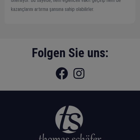
öneriliyor. Bu sayede, hem eğlenceli vakit geçirip hem de
kazançlarını artırma şansına sahip olabilirler.
Folgen Sie uns: