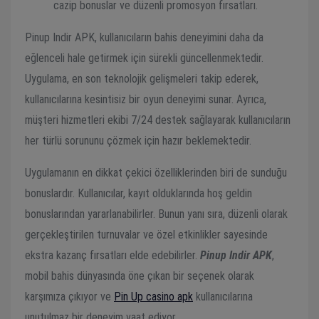
cazip bonuslar ve düzenli promosyon fırsatları.
Pinup Indir APK, kullanıcıların bahis deneyimini daha da
eğlenceli hale getirmek için sürekli güncellenmektedir.
Uygulama, en son teknolojik gelişmeleri takip ederek,
kullanıcılarına kesintisiz bir oyun deneyimi sunar. Ayrıca,
müşteri hizmetleri ekibi 7/24 destek sağlayarak kullanıcıların
her türlü sorununu çözmek için hazır beklemektedir.
Uygulamanın en dikkat çekici özelliklerinden biri de sunduğu
bonuslardır. Kullanıcılar, kayıt olduklarında hoş geldin
bonuslarından yararlanabilirler. Bunun yanı sıra, düzenli olarak
gerçekleştirilen turnuvalar ve özel etkinlikler sayesinde
ekstra kazanç fırsatları elde edebilirler.
Pinup Indir APK
,
mobil bahis dünyasında öne çıkan bir seçenek olarak
karşımıza çıkıyor ve
Pin Up casino apk
kullanıcılarına
unutulmaz bir deneyim vaat ediyor.