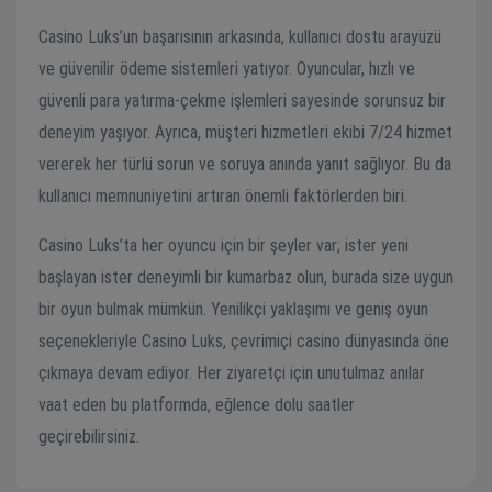
Casino Luks’un başarısının arkasında, kullanıcı dostu arayüzü
ve güvenilir ödeme sistemleri yatıyor. Oyuncular, hızlı ve
güvenli para yatırma-çekme işlemleri sayesinde sorunsuz bir
deneyim yaşıyor. Ayrıca, müşteri hizmetleri ekibi 7/24 hizmet
vererek her türlü sorun ve soruya anında yanıt sağlıyor. Bu da
kullanıcı memnuniyetini artıran önemli faktörlerden biri.
Casino Luks’ta her oyuncu için bir şeyler var; ister yeni
başlayan ister deneyimli bir kumarbaz olun, burada size uygun
bir oyun bulmak mümkün. Yenilikçi yaklaşımı ve geniş oyun
seçenekleriyle Casino Luks, çevrimiçi casino dünyasında öne
çıkmaya devam ediyor. Her ziyaretçi için unutulmaz anılar
vaat eden bu platformda, eğlence dolu saatler
geçirebilirsiniz.