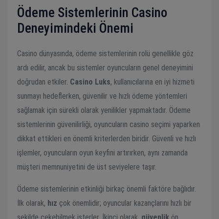
Ödeme Sistemlerinin Casino
Deneyimindeki Önemi
Casino dünyasında, ödeme sistemlerinin rolü genellikle göz
ardı edilir, ancak bu sistemler oyuncuların genel deneyimini
doğrudan etkiler.
Casino Luks
, kullanıcılarına en iyi hizmeti
sunmayı hedeflerken, güvenilir ve hızlı ödeme yöntemleri
sağlamak için sürekli olarak yenilikler yapmaktadır. Ödeme
sistemlerinin güvenilirliği, oyuncuların casino seçimi yaparken
dikkat ettikleri en önemli kriterlerden biridir. Güvenli ve hızlı
işlemler, oyuncuların oyun keyfini artırırken, aynı zamanda
müşteri memnuniyetini de üst seviyelere taşır.
Ödeme sistemlerinin etkinliği birkaç önemli faktöre bağlıdır.
İlk olarak,
hız
çok önemlidir; oyuncular kazançlarını hızlı bir
şekilde çekebilmek isterler. İkinci olarak,
güvenlik
ön