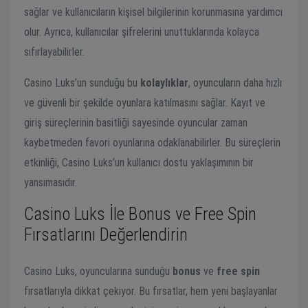
sağlar ve kullanıcıların kişisel bilgilerinin korunmasına yardımcı
olur. Ayrıca, kullanıcılar şifrelerini unuttuklarında kolayca
sıfırlayabilirler.
Casino Luks’un sunduğu bu
kolaylıklar
, oyuncuların daha hızlı
ve güvenli bir şekilde oyunlara katılmasını sağlar. Kayıt ve
giriş süreçlerinin basitliği sayesinde oyuncular zaman
kaybetmeden favori oyunlarına odaklanabilirler. Bu süreçlerin
etkinliği, Casino Luks’un kullanıcı dostu yaklaşımının bir
yansımasıdır.
Casino Luks İle Bonus ve Free Spin
Fırsatlarını Değerlendirin
Casino Luks, oyuncularına sunduğu
bonus
ve
free spin
fırsatlarıyla dikkat çekiyor. Bu fırsatlar, hem yeni başlayanlar