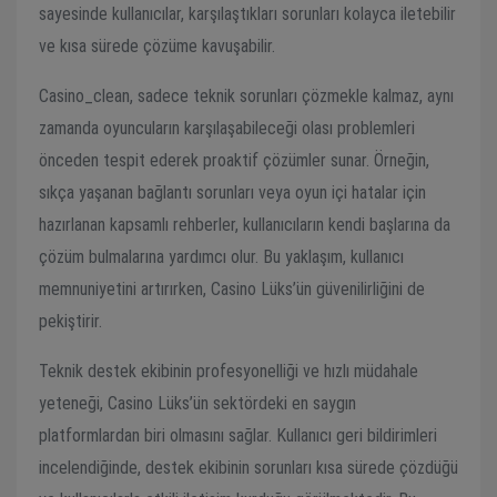
sayesinde kullanıcılar, karşılaştıkları sorunları kolayca iletebilir
ve kısa sürede çözüme kavuşabilir.
Casino_clean, sadece teknik sorunları çözmekle kalmaz, aynı
zamanda oyuncuların karşılaşabileceği olası problemleri
önceden tespit ederek proaktif çözümler sunar. Örneğin,
sıkça yaşanan bağlantı sorunları veya oyun içi hatalar için
hazırlanan kapsamlı rehberler, kullanıcıların kendi başlarına da
çözüm bulmalarına yardımcı olur. Bu yaklaşım, kullanıcı
memnuniyetini artırırken, Casino Lüks’ün güvenilirliğini de
pekiştirir.
Teknik destek ekibinin profesyonelliği ve hızlı müdahale
yeteneği, Casino Lüks’ün sektördeki en saygın
platformlardan biri olmasını sağlar. Kullanıcı geri bildirimleri
incelendiğinde, destek ekibinin sorunları kısa sürede çözdüğü