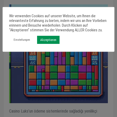
Wir verwenden Cookies auf unserer Website, um Ihnen die
relevanteste Erfahrung zu bieten, indem wir uns an Ihre Vorlieben
erinnern und Besuche wiederholen. Durch Klicken auf
"Akzeptieren" stimmen Sie der Verwendung ALLER Cookies zu.
Akzeptieren
Einstellungen
Casino Luks’un ödeme sistemlerinde sağladığı yenilikçi