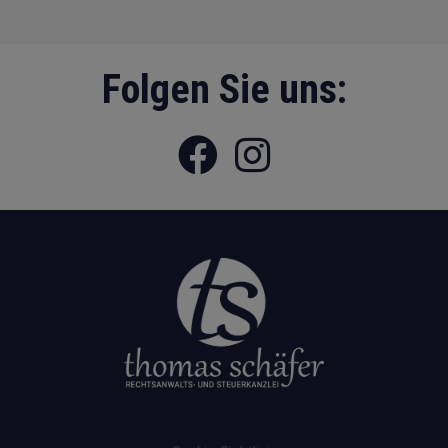
Folgen Sie uns: