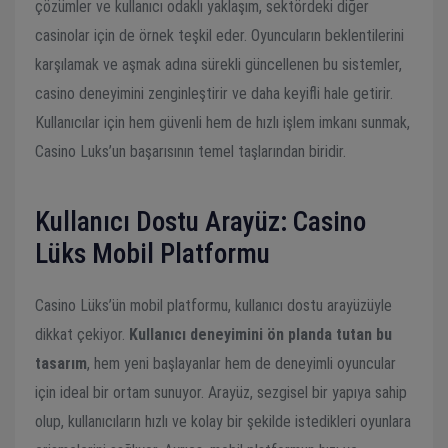
çözümler ve kullanıcı odaklı yaklaşım, sektördeki diğer
casinolar için de örnek teşkil eder. Oyuncuların beklentilerini
karşılamak ve aşmak adına sürekli güncellenen bu sistemler,
casino deneyimini zenginleştirir ve daha keyifli hale getirir.
Kullanıcılar için hem güvenli hem de hızlı işlem imkanı sunmak,
Casino Luks’un başarısının temel taşlarından biridir.
Kullanıcı Dostu Arayüz: Casino
Lüks Mobil Platformu
Casino Lüks’ün mobil platformu, kullanıcı dostu arayüzüyle
dikkat çekiyor.
Kullanıcı deneyimini ön planda tutan bu
tasarım
, hem yeni başlayanlar hem de deneyimli oyuncular
için ideal bir ortam sunuyor. Arayüz, sezgisel bir yapıya sahip
olup, kullanıcıların hızlı ve kolay bir şekilde istedikleri oyunlara