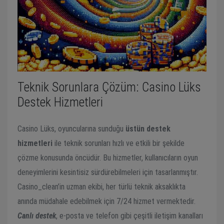
Teknik Sorunlara Çözüm: Casino Lüks
Destek Hizmetleri
Casino Lüks, oyuncularına sunduğu
üstün destek
hizmetleri
ile teknik sorunları hızlı ve etkili bir şekilde
çözme konusunda öncüdür. Bu hizmetler, kullanıcıların oyun
deneyimlerini kesintisiz sürdürebilmeleri için tasarlanmıştır.
Casino_clean’in uzman ekibi, her türlü teknik aksaklıkta
anında müdahale edebilmek için 7/24 hizmet vermektedir.
Canlı destek
, e-posta ve telefon gibi çeşitli iletişim kanalları