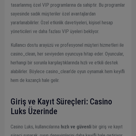
tasarlanmış özel VIP programlarına da sahiptir. Bu programlar
sayesinde sadık müşteriler özel avantajlardan
yararlanabilirler. Özel etkinlik davetiyeleri, kişisel hesap
yöneticileri ve daha fazlası VIP üyeleri bekliyor.
Kullanıcı dostu arayüzü ve profesyonel müşteri hizmetleri ile
casino_clean, her seviyeden oyuncuya hitap eder. Oyuncular,
herhangi bir sorunla karşılaştıklarında hızlı ve etkili destek
alabilirler. Böylece casino_clean’de oyun oynamak hem keyifli
hem de kazançlı hale gelir.
Giriş ve Kayıt Süreçleri: Casino
Luks Üzerinde
Casino Luks, kullanıcılarına
hızlı ve güvenli
bir giriş ve kayıt
süreci sunarak, oyun deneyimlerini daha keyifli hale getiriyor.