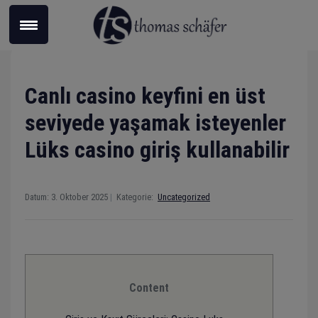
Canlı casino keyfini en üst
seviyede yaşamak isteyenler
Lüks casino giriş kullanabilir
Datum: 3. Oktober 2025
Kategorie:
Uncategorized
|
Content