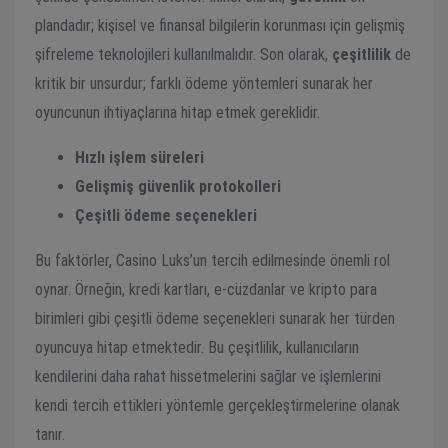
plandadır; kişisel ve finansal bilgilerin korunması için gelişmiş
şifreleme teknolojileri kullanılmalıdır. Son olarak,
çeşitlilik
de
kritik bir unsurdur; farklı ödeme yöntemleri sunarak her
oyuncunun ihtiyaçlarına hitap etmek gereklidir.
Hızlı işlem süreleri
Gelişmiş güvenlik protokolleri
Çeşitli ödeme seçenekleri
Bu faktörler, Casino Luks’un tercih edilmesinde önemli rol
oynar. Örneğin, kredi kartları, e-cüzdanlar ve kripto para
birimleri gibi çeşitli ödeme seçenekleri sunarak her türden
oyuncuya hitap etmektedir. Bu çeşitlilik, kullanıcıların
kendilerini daha rahat hissetmelerini sağlar ve işlemlerini
kendi tercih ettikleri yöntemle gerçekleştirmelerine olanak
tanır.