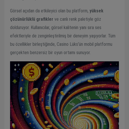
Görsel açıdan da etkileyici olan bu platform,
yüksek
çözünürlüklü grafikler
ve canlı renk paletiyle göz
dolduruyor. Kullanıcılar, görsel kalitenin yanı sıra ses
efektleriyle de zenginleştirilmiş bir deneyim yaşıyorlar. Tüm
bu özellikler birleştiğinde, Casino Lüks’ün mobil platformu
gerçekten benzersiz bir oyun ortamı sunuyor.