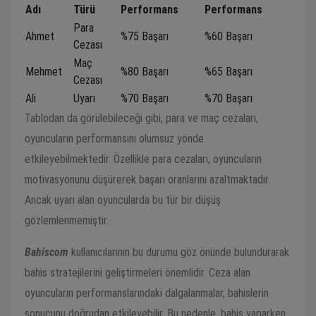
Adı
Türü
Performans
Performans
Para
Ahmet
%75 Başarı
%60 Başarı
Cezası
Maç
Mehmet
%80 Başarı
%65 Başarı
Cezası
Ali
Uyarı
%70 Başarı
%70 Başarı
Tablodan da görülebileceği gibi, para ve maç cezaları,
oyuncuların performansını olumsuz yönde
etkileyebilmektedir. Özellikle para cezaları, oyuncuların
motivasyonunu düşürerek başarı oranlarını azaltmaktadır.
Ancak uyarı alan oyuncularda bu tür bir düşüş
gözlemlenmemiştir.
Bahiscom
kullanıcılarının bu durumu göz önünde bulundurarak
bahis stratejilerini geliştirmeleri önemlidir. Ceza alan
oyuncuların performanslarındaki dalgalanmalar, bahislerin
sonucunu doğrudan etkileyebilir. Bu nedenle, bahis yaparken