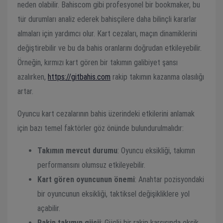
neden olabilir. Bahiscom gibi profesyonel bir bookmaker, bu
tür durumları analiz ederek bahisçilere daha bilinçli kararlar
almaları için yardımcı olur. Kart cezaları, maçın dinamiklerini
değiştirebilir ve bu da bahis oranlarını doğrudan etkileyebilir.
Örneğin, kırmızı kart gören bir takımın galibiyet şansı
azalırken,
https://gitbahis.com
rakip takımın kazanma olasılığı
artar.
Oyuncu kart cezalarının bahis üzerindeki etkilerini anlamak
için bazı temel faktörler göz önünde bulundurulmalıdır:
Takımın mevcut durumu
: Oyuncu eksikliği, takımın
performansını olumsuz etkileyebilir.
Kart gören oyuncunun önemi
: Anahtar pozisyondaki
bir oyuncunun eksikliği, taktiksel değişikliklere yol
açabilir.
Rakip takımın gücü
: Güçlü bir rakip karşısında eksik