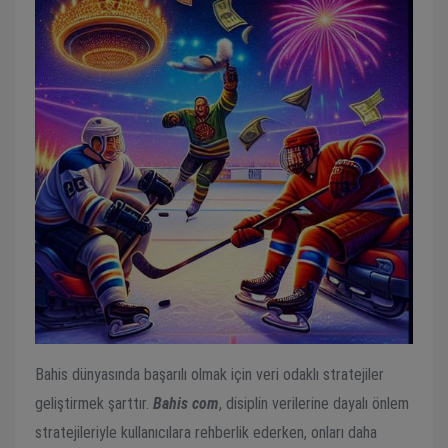
Bahis dünyasında başarılı olmak için veri odaklı stratejiler
geliştirmek şarttır.
Bahis com
, disiplin verilerine dayalı önlem
stratejileriyle kullanıcılara rehberlik ederken, onları daha