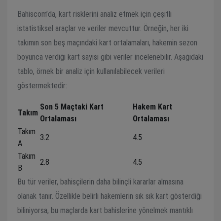
Bahiscom’da, kart risklerini analiz etmek için çeşitli
istatistiksel araçlar ve veriler mevcuttur. Örneğin, her iki
takımın son beş maçındaki kart ortalamaları, hakemin sezon
boyunca verdiği kart sayısı gibi veriler incelenebilir. Aşağıdaki
tablo, örnek bir analiz için kullanılabilecek verileri
göstermektedir:
Son 5 Maçtaki Kart
Hakem Kart
Takım
Ortalaması
Ortalaması
Takım
3.2
4.5
A
Takım
2.8
4.5
B
Bu tür veriler, bahisçilerin daha bilinçli kararlar almasına
olanak tanır. Özellikle belirli hakemlerin sık sık kart gösterdiği
biliniyorsa, bu maçlarda kart bahislerine yönelmek mantıklı