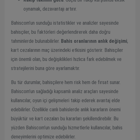
oynamak, dezavantajı artırır.
Bahiscom’un sunduğu istatistikler ve analizler sayesinde
bahisçiler, bu faktörleri değerlendirerek daha doğru
tahminlerde bulunabilirler.
Bahis oranlarının anlık değişimi
,
kart cezalarının maç üzerindeki etkisini gösterir. Bahisçiler
için önemli olan, bu değişiklikleri hızlıca fark edebilmek ve
stratejilerini buna göre ayarlamaktır.
Bu tür durumlar, bahisçilere hem risk hem de fırsat sunar.
Bahiscom’un sağladığı kapsamlı analiz araçları sayesinde
kullanıcılar, oyun içi gelişmeleri takip ederek avantaj elde
edebilirler. Özellikle canlı bahislerde anlık kararların önemi
büyüktür ve kart cezaları bu kararları şekillendirebilir. Bu
yüzden Bahiscom’un sunduğu hizmetlerle kullanıcılar, bahis
deneyimlerini optimize edebilirler.