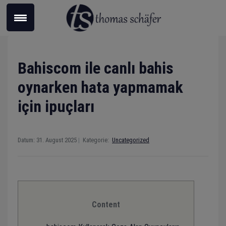
Bahiscom ile canlı bahis
oynarken hata yapmamak
için ipuçları
Datum: 31. August 2025
Kategorie:
Uncategorized
|
Content