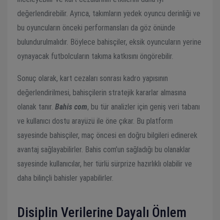
değerlendirebilir. Ayrıca, takımların yedek oyuncu derinliği ve
bu oyuncuların önceki performansları da göz önünde
bulundurulmalıdır. Böylece bahisçiler, eksik oyuncuların yerine
oynayacak futbolcuların takıma katkısını öngörebilir.
Sonuç olarak, kart cezaları sonrası kadro yapısının
değerlendirilmesi, bahisçilerin stratejik kararlar almasına
olanak tanır.
Bahis com
, bu tür analizler için geniş veri tabanı
ve kullanıcı dostu arayüzü ile öne çıkar. Bu platform
sayesinde bahisçiler, maç öncesi en doğru bilgileri edinerek
avantaj sağlayabilirler. Bahis com’un sağladığı bu olanaklar
sayesinde kullanıcılar, her türlü sürprize hazırlıklı olabilir ve
daha bilinçli bahisler yapabilirler.
Disiplin Verilerine Dayalı Önlem