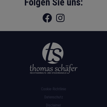
Folgen Sie uns:
Cookie-Richtlinie
Datenschutz
Disclaimer