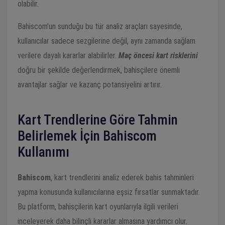
olabilir.
Bahiscom’un sunduğu bu tür analiz araçları sayesinde,
kullanıcılar sadece sezgilerine değil, aynı zamanda sağlam
verilere dayalı kararlar alabilirler.
Maç öncesi kart risklerini
doğru bir şekilde değerlendirmek, bahisçilere önemli
avantajlar sağlar ve kazanç potansiyelini artırır.
Kart Trendlerine Göre Tahmin
Belirlemek İçin Bahiscom
Kullanımı
Bahiscom
, kart trendlerini analiz ederek bahis tahminleri
yapma konusunda kullanıcılarına eşsiz fırsatlar sunmaktadır.
Bu platform, bahisçilerin kart oyunlarıyla ilgili verileri
inceleyerek daha bilinçli kararlar almasına yardımcı olur.