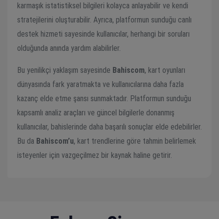
karmaşık istatistiksel bilgileri kolayca anlayabilir ve kendi
stratejilerini oluşturabilir. Ayrıca, platformun sunduğu canlı
destek hizmeti sayesinde kullanıcılar, herhangi bir soruları
olduğunda anında yardım alabilirler.
Bu yenilikçi yaklaşım sayesinde
Bahiscom
, kart oyunları
dünyasında fark yaratmakta ve kullanıcılarına daha fazla
kazanç elde etme şansı sunmaktadır. Platformun sunduğu
kapsamlı analiz araçları ve güncel bilgilerle donanmış
kullanıcılar, bahislerinde daha başarılı sonuçlar elde edebilirler.
Bu da
Bahiscom’u
, kart trendlerine göre tahmin belirlemek
isteyenler için vazgeçilmez bir kaynak haline getirir.