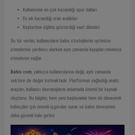
Kullanıcının en çok kazandığı spor dalları
En sık kazandığı oran aralıkları
Kaybetme eğilimi gösterdiği saat dilimleri
Bu tür veriler, kullanıcıların bahis stratejilerini optimize
etmelerine yardımcı olurken aynı zamanda kayıpları minimize
etmelerini sağlar.
Bahis com
, yalnızca kullanıcılarına değil, aynı zamanda
sektöre de değer katmaktadır. Platformun sağladığı analiz
araçları, kullanıcı davranışlarını anlamada önemli bir kaynak
oluşturur. Bu bilgiler, hem yeni başlayanlar hem de deneyimli
bahisçiler için önemli içgörüler sunar ve bahis deneyimini
daha güvenli hale getirir.