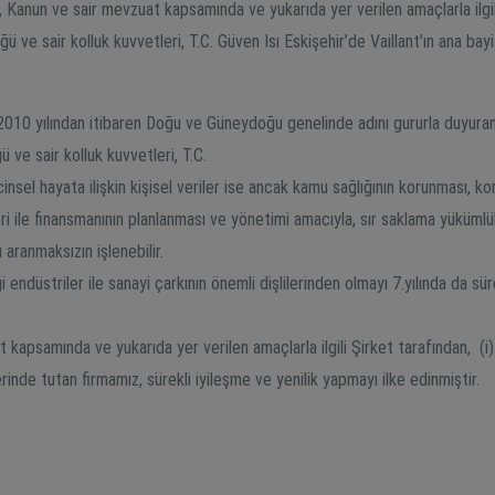
, Kanun ve sair mevzuat kapsamında ve yukarıda yer verilen amaçlarla ilgili
üğü ve sair kolluk kuvvetleri, T.C. Güven Isı Eskişehir’de Vaillant’ın ana ba
 yılından itibaren Doğu ve Güneydoğu genelinde adını gururla duyura
 ve sair kolluk kuvvetleri, T.C.
 cinsel hayata ilişkin kişisel veriler ise ancak kamu sağlığının korunması, k
ri ile finansmanının planlanması ve yönetimi amacıyla, sır saklama yükümlül
ı aranmaksızın işlenebilir.
 endüstriler ile sanayi çarkının önemli dişlilerinden olmayı 7.yılında da sü
t kapsamında ve yukarıda yer verilen amaçlarla ilgili Şirket tarafından, (i) ö
rinde tutan firmamız, sürekli iyileşme ve yenilik yapmayı ilke edinmiştir.