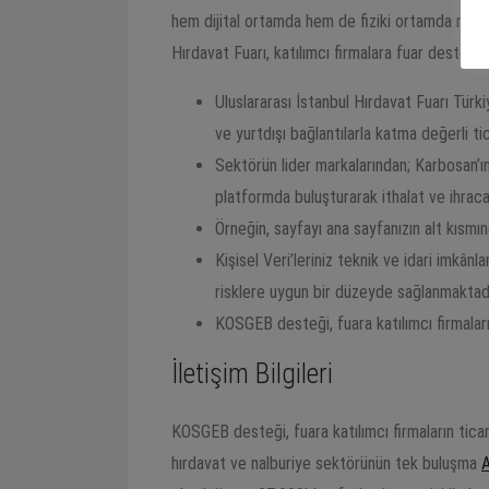
hem dijital ortamda hem de fiziki ortamda muhafaz
Hırdavat Fuarı, katılımcı firmalara fuar desteği s
Uluslararası İstanbul Hırdavat Fuarı Türki
ve yurtdışı bağlantılarla katma değerli ti
Sektörün lider markalarından; Karbosan’ın 
platformda buluşturarak ithalat ve ihraca
Örneğin, sayfayı ana sayfanızın alt kısmı
Kişisel Veri’leriniz teknik ve idari imkân
risklere uygun bir düzeyde sağlanmaktadı
KOSGEB desteği, fuara katılımcı firmaların
İletişim Bilgileri
KOSGEB desteği, fuara katılımcı firmaların ticari
hırdavat ve nalburiye sektörünün tek buluşma
A