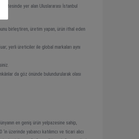
r listesinde yer alan Uluslararası İstanbul
munu birleştiren, üretim yapan, ürün ithal eden
; yerli üreticiler ile global markaları aynı
iniz.
k imkânlar da göz önünde bulundurularak olası
e dünyanın en geniş ürün yelpazesine sahip,
 ‘in üzerinde yabancı katılımcı ve ticari alıcı