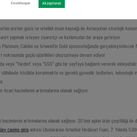
Akzeptieren
Einstellungen
a altında tutulabilecektir. KOSGEB’in her yıl güncellediği nitelikli fuarla
ağlıyor.
ye’nin üretim gücü ve nitelikli insan kaynağı ile Avrasya’nın stratejik konu
caret yapmak isteyen ziyaretçi ve katılımcıları bir araya getiriyor.
Platınum, Caldini ve İstweld’in Gold sponsorluğunda gerçekleştirilecek fuar
t noktasında güçlü işbirlikleri oluşturmaya devam ediyor.
nda veya “Yardım” veya “SSS” gibi bir sayfaya bağlantı vererek ekleyebilirs
lar dâhilinde titizlikle korunmakta ve gerekli güvenlik tedbirleri, teknoloji
r.
 ticari hacimlerini artırmalarına olanak sağlıyor.
 hacimlerini artırmalarına olanak sağlıyor. 20 bini aşkın ürün çeşitliliği il
lev casino giriş
adresi Uluslararası İstanbul Hırdavat Fuarı, 7. Yılında 5.000