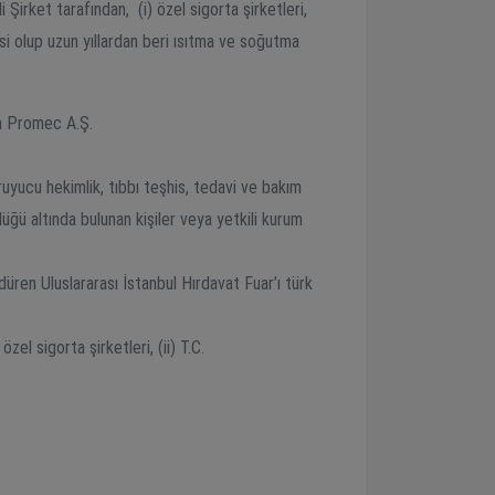
 Şirket tarafından, (i) özel sigorta şirketleri,
yisi olup uzun yıllardan beri ısıtma ve soğutma
n Promec A.Ş.
oruyucu hekimlik, tıbbı teşhis, tedavi ve bakım
üğü altında bulunan kişiler veya yetkili kurum
rdüren Uluslararası İstanbul Hırdavat Fuar’ı türk
zel sigorta şirketleri, (ii) T.C.