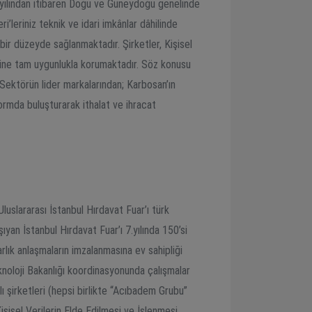
yılından itibaren Doğu ve Güneydoğu genelinde
leriniz teknik ve idari imkânlar dâhilinde
 bir düzeyde sağlanmaktadır. Şirketler, Kişisel
lerine tam uygunlukla korumaktadır. Söz konusu
Sektörün lider markalarından; Karbosan’ın
formda buluşturarak ithalat ve ihracat
Uluslararası İstanbul Hırdavat Fuar’ı türk
ıyan İstanbul Hırdavat Fuar’ı 7.yılında 150’si
rlık anlaşmaların imzalanmasına ev sahipliği
eknoloji Bakanlığı koordinasyonunda çalışmalar
 şirketleri (hepsi birlikte “Acıbadem Grubu”
işisel Verilerin Elde Edilmesi ve İşlenmesi