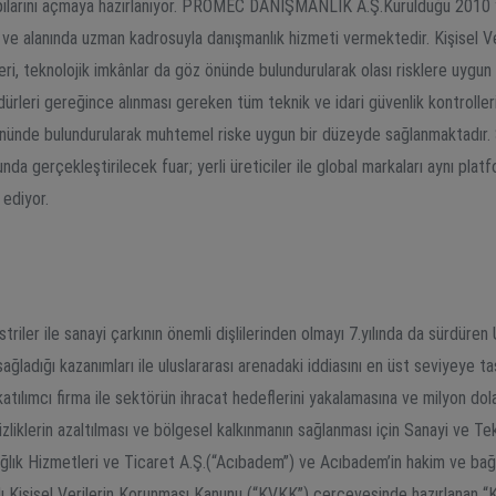
kapılarını açmaya hazırlanıyor. PROMEC DANIŞMANLIK A.Ş.Kurulduğu 2010 
e alanında uzman kadrosuyla danışmanlık hizmeti vermektedir. Kişisel Veri’
leri, teknolojik imkânlar da göz önünde bulundurularak olası risklere uygun
osedürleri gereğince alınması gereken tüm teknik ve idari güvenlik kontrol
z önünde bulundurularak muhtemel riske uygun bir düzeyde sağlanmaktadır. 
nda gerçekleştirilecek fuar; yerli üreticiler ile global markaları aynı plat
 ediyor.
riler ile sanayi çarkının önemli dişlilerinden olmayı 7.yılında da sürdüren 
ladığı kazanımları ile uluslararası arenadaki iddiasını en üst seviyeye taş
tılımcı firma ile sektörün ihracat hedeflerini yakalamasına ve milyon dola
izliklerin azaltılması ve bölgesel kalkınmanın sağlanması için Sanayi ve T
lık Hizmetleri ve Ticaret A.Ş.(“Acıbadem”) ve Acıbadem’in hakim ve bağlı
ılı Kişisel Verilerin Korunması Kanunu (“KVKK”) çerçevesinde hazırlanan “K