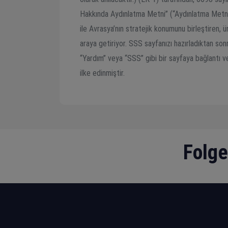
Hakkında Aydınlatma Metni” (“Aydınlatma Metni”) 
ile Avrasya’nın stratejik konumunu birleştiren, ü
araya getiriyor. SSS sayfanızı hazırladıktan son
“Yardım” veya “SSS” gibi bir sayfaya bağlantı ve
ilke edinmiştir.
Folge