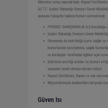
Malzeme satışı yapmaktadır. Kişisel Veri’ileriniz
(ii) T.C. İçişleri Bakanlığı Emniyet Genel Müdürl
alanında Eskişehir halkına hizmet vermektedir.
PROMEC DANIŞMANLIK A.Ş.Kurulduğu 2010
İçişleri Bakanlığı Emniyet Genel Müdürlüğü
Fıkrasında da belirtildiği üzere sağlık ve
hizmetlerinin yürütülmesi, sağlık hizmetle
ve kuruluşlar tarafından ilgilinin açık rızas
Sektörün ürettiği ürünler ve hizmet ettiği
sanayinin ümidi olmaya devam ediyor.
Kişisel Veri’ileriniz, Kanun ve sair mevzua
Müşterilerimizin beklentileri herşeyin üze
Güven Isı