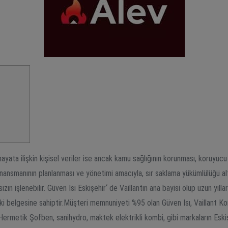
 hayata ilişkin kişisel veriler ise ancak kamu sağlığının korunması, koruyucu
 finansmanının planlanması ve yönetimi amacıyla, sır saklama yükümlülüğü al
ksızın işlenebilir. Güven Isı Eskişehir‘ de Vaillantın ana bayisi olup uzun yı
 belgesine sahiptir.Müşteri memnuniyeti %95 olan Güven Isı, Vaillant Komb
m Hermetik Şofben, sanihydro, maktek elektrikli kombi, gibi markaların Eski