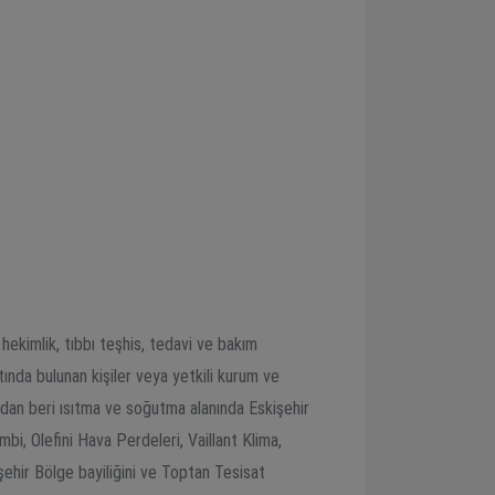
 hekimlik, tıbbı teşhis, tedavi ve bakım
tında bulunan kişiler veya yetkili kurum ve
llardan beri ısıtma ve soğutma alanında Eskişehir
i, Olefini Hava Perdeleri, Vaillant Klima,
şehir Bölge bayiliğini ve Toptan Tesisat