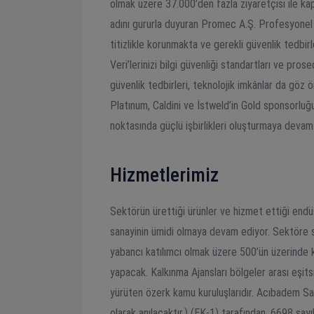
olmak üzere 37.000’den fazla ziyaretçisi ile 
adını gururla duyuran Promec A.Ş. Profesyonel v
titizlikle korunmakta ve gerekli güvenlik tedbir
Veri’lerinizi bilgi güvenliği standartları ve pr
güvenlik tedbirleri, teknolojik imkânlar da gö
Platınum, Caldini ve İstweld’in Gold sponsorluğu
noktasında güçlü işbirlikleri oluşturmaya devam
Hizmetlerimiz
Sektörün ürettiği ürünler ve hizmet ettiği endüst
sanayinin ümidi olmaya devam ediyor. Sektöre sağ
yabancı katılımcı olmak üzere 500’ün üzerinde ka
yapacak. Kalkınma Ajansları bölgeler arası eşits
yürüten özerk kamu kuruluşlarıdır. Acıbadem Sağ
olarak anılacaktır.) (EK-1) tarafından, 6698 say